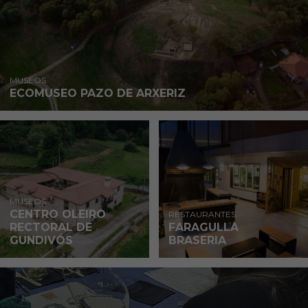
MUSEOS
ECOMUSEO PAZO DE ARXERIZ
MUSEOS
CENTRO OLEIRO
RESTAURANTES
RECTORAL DE
FARAGULLA
GUNDIVÓS
BRASERIA